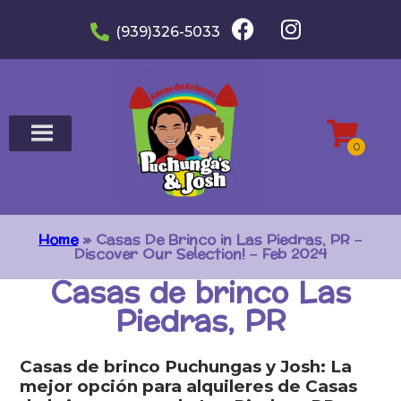
(939)326-5033
Home
»
Casas De Brinco in Las Piedras, PR –
Discover Our Selection! – Feb 2024
Casas de brinco Las
Piedras, PR
Casas de brinco Puchungas y Josh: La
mejor opción para alquileres de Casas