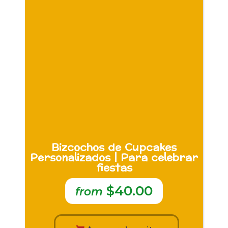
Bizcochos de Cupcakes
Personalizados | Para celebrar
fiestas
$40.00
from