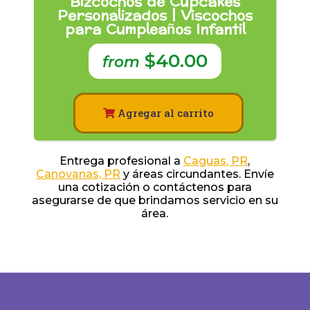
Bizcochos de Cupcakes
Personalizados | Viscochos
para Cumpleaños Infantil
$40.00
from
Agregar al carrito
Entrega profesional a
Caguas, PR
,
Canovanas, PR
y áreas circundantes. Envíe
una cotización o contáctenos para
asegurarse de que brindamos servicio en su
área.