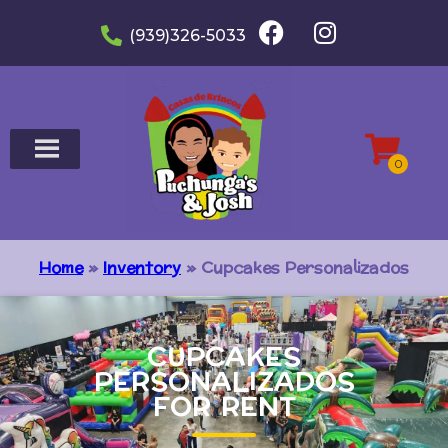
(939)326-5033
Home
»
Inventory
»
Cupcakes Personalizados
CUPCAKES
PERSONALIZADOS
FOR RENT