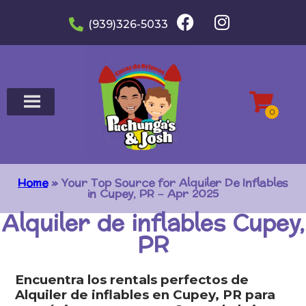
(939)326-5033
Home
»
Your Top Source for Alquiler De Inflables
in Cupey, PR – Apr 2025
Alquiler de inflables Cupey,
PR
Encuentra los rentals perfectos de
Alquiler de inflables en Cupey, PR para