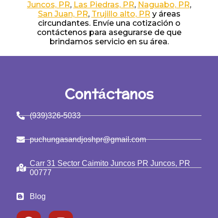
Juncos, PR
,
Las Piedras, PR
,
Naguabo, PR
,
San Juan, PR
,
Trujillo alto, PR
y áreas
circundantes. Envíe una cotización o
contáctenos para asegurarse de que
brindamos servicio en su área.
Contáctanos
(939)326-5033
puchungasandjoshpr@gmail.com
Carr 31 Sector Caimito Juncos PR Juncos, PR
00777
Blog