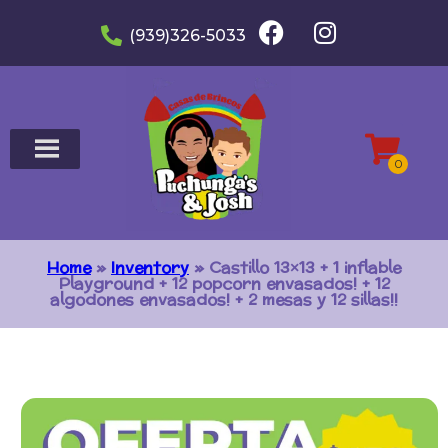
(939)326-5033
Home
»
Inventory
»
Castillo 13×13 + 1 inflable
Playground + 12 popcorn envasados! + 12
algodones envasados! + 2 mesas y 12 sillas!!